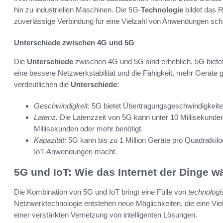
hin zu industriellen Maschinen. Die 5G-
Technologie
bildet das R
zuverlässige Verbindung für eine Vielzahl von Anwendungen scha
Unterschiede zwischen 4G und 5G
Die
Unterschiede
zwischen 4G und 5G sind erheblich. 5G biete
eine bessere Netzwerkstabilität und die Fähigkeit, mehr Geräte 
verdeutlichen die
Unterschiede
:
Geschwindigkeit:
5G bietet Übertragungsgeschwindigkeiten,
Latenz:
Die Latenzzeit von 5G kann unter 10 Millisekunde
Millisekunden oder mehr benötigt.
Kapazität:
5G kann bis zu 1 Million Geräte pro Quadratkilom
IoT-Anwendungen macht.
5G und IoT: Wie das Internet der Dinge w
Die Kombination von 5G und IoT bringt eine Fülle von
technologi
Netzwerktechnologie entstehen neue Möglichkeiten, die eine Vi
einer verstärkten Vernetzung von intelligenten Lösungen.