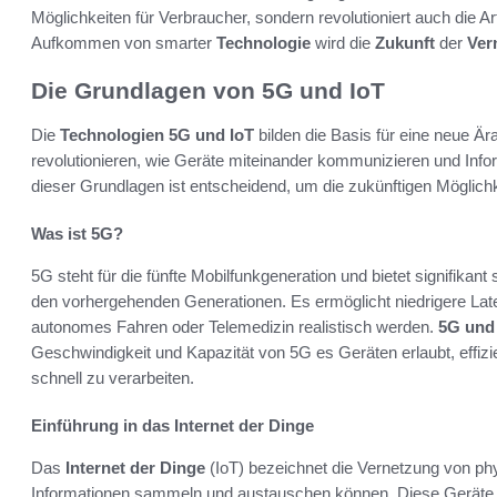
Möglichkeiten für Verbraucher, sondern revolutioniert auch die 
Aufkommen von smarter
Technologie
wird die
Zukunft
der
Ver
Die Grundlagen von 5G und IoT
Die
Technologien
5G und IoT
bilden die Basis für eine neue Ä
revolutionieren, wie Geräte miteinander kommunizieren und Info
dieser Grundlagen ist entscheidend, um die zukünftigen Möglich
Was ist 5G?
5G steht für die fünfte Mobilfunkgeneration und bietet signifikan
den vorhergehenden Generationen. Es ermöglicht niedrigere La
autonomes Fahren oder Telemedizin realistisch werden.
5G und
Geschwindigkeit und Kapazität von 5G es Geräten erlaubt, eff
schnell zu verarbeiten.
Einführung in das Internet der Dinge
Das
Internet der Dinge
(IoT) bezeichnet die Vernetzung von phy
Informationen sammeln und austauschen können. Diese Geräte 