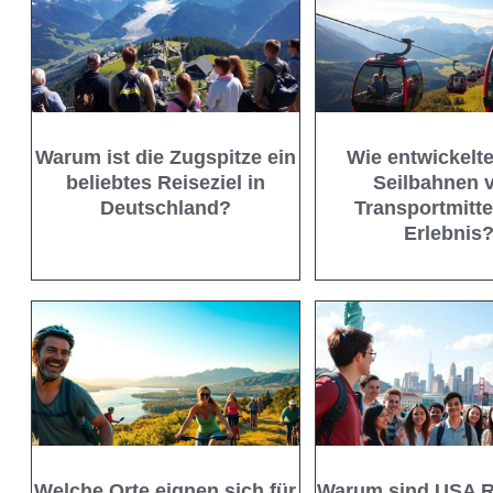
Warum ist die Zugspitze ein
Wie entwickelte
beliebtes Reiseziel in
Seilbahnen 
Deutschland?
Transportmitt
Erlebnis
Welche Orte eignen sich für
Warum sind USA R