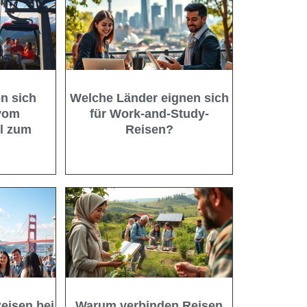
n sich
Welche Länder eignen sich
vom
für Work-and-Study-
el zum
Reisen?
?
eisen bei
Warum verbinden Reisen