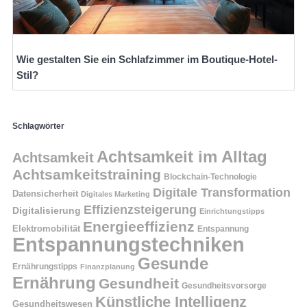
Wie gestalten Sie ein Schlafzimmer im Boutique-Hotel-
Stil?
Schlagwörter
Achtsamkeit im Alltag
Achtsamkeit
Achtsamkeitstraining
Blockchain-Technologie
Digitale Transformation
Datensicherheit
Digitales Marketing
Effizienzsteigerung
Digitalisierung
Einrichtungstipps
Energieeffizienz
Elektromobilität
Entspannung
Entspannungstechniken
Gesunde
Ernährungstipps
Finanzplanung
Ernährung
Gesundheit
Gesundheitsvorsorge
Künstliche Intelligenz
Gesundheitswesen