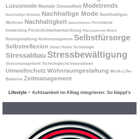
Modetrends
Luxusmode
Mentale Gesundheit
Nachhaltige Mode
Nachhaltiges
Nachhaltige Mobilität
Nachhaltigkeit
Wohnen
Persönliche
Naturerlebnis
Entwicklung
Persönlichkeitsentwicklung
Platzsparende Möbel
Selbstfürsorge
Raumgestaltung
Risikomanagement
Selbstreflexion
Smart Home Technologie
Stressbewältigung
Stressabbau
Stressmanagement
Technologische Innovationen
Wohnraumgestaltung
Umweltschutz
Work-Life-
Zeitmanagement
Balance
Lifestyle
>
Achtsamkeit im Alltag integrieren: So klappt’s