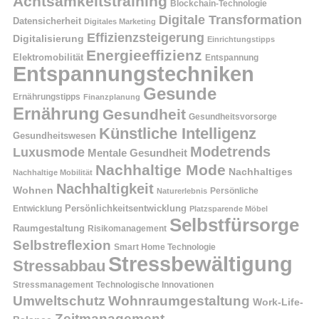
Achtsamkeitstraining
Blockchain-Technologie
Digitale Transformation
Datensicherheit
Digitales Marketing
Effizienzsteigerung
Digitalisierung
Einrichtungstipps
Energieeffizienz
Elektromobilität
Entspannung
Entspannungstechniken
Gesunde
Ernährungstipps
Finanzplanung
Ernährung
Gesundheit
Gesundheitsvorsorge
Künstliche Intelligenz
Gesundheitswesen
Modetrends
Luxusmode
Mentale Gesundheit
Nachhaltige Mode
Nachhaltiges
Nachhaltige Mobilität
Nachhaltigkeit
Wohnen
Persönliche
Naturerlebnis
Entwicklung
Persönlichkeitsentwicklung
Platzsparende Möbel
Selbstfürsorge
Raumgestaltung
Risikomanagement
Selbstreflexion
Smart Home Technologie
Stressbewältigung
Stressabbau
Stressmanagement
Technologische Innovationen
Wohnraumgestaltung
Umweltschutz
Work-Life-
Zeitmanagement