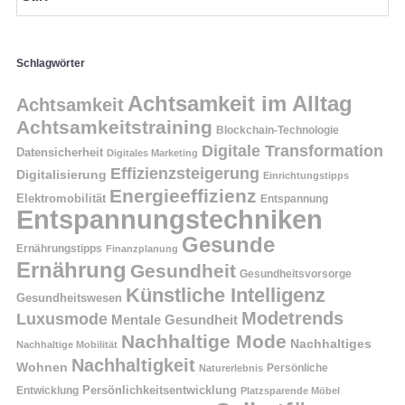
Schlagwörter
Achtsamkeit im Alltag
Achtsamkeit
Achtsamkeitstraining
Blockchain-Technologie
Digitale Transformation
Datensicherheit
Digitales Marketing
Effizienzsteigerung
Digitalisierung
Einrichtungstipps
Energieeffizienz
Elektromobilität
Entspannung
Entspannungstechniken
Gesunde
Ernährungstipps
Finanzplanung
Ernährung
Gesundheit
Gesundheitsvorsorge
Künstliche Intelligenz
Gesundheitswesen
Modetrends
Luxusmode
Mentale Gesundheit
Nachhaltige Mode
Nachhaltiges
Nachhaltige Mobilität
Nachhaltigkeit
Wohnen
Persönliche
Naturerlebnis
Entwicklung
Persönlichkeitsentwicklung
Platzsparende Möbel