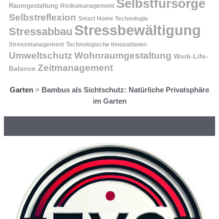
Selbstfürsorge
Raumgestaltung
Risikomanagement
Selbstreflexion
Smart Home Technologie
Stressbewältigung
Stressabbau
Stressmanagement
Technologische Innovationen
Wohnraumgestaltung
Umweltschutz
Work-Life-
Zeitmanagement
Balance
Garten
>
Bambus als Sichtschutz: Natürliche Privatsphäre
im Garten