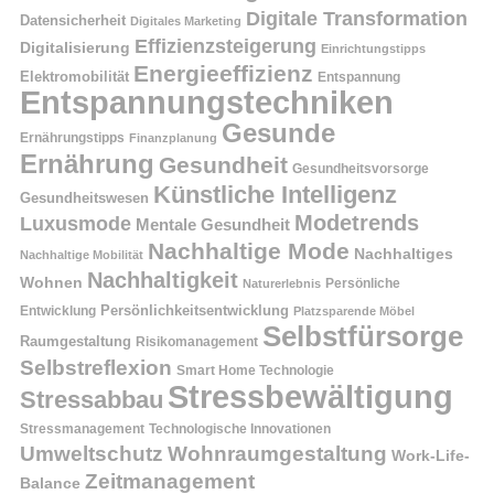
Digitale Transformation
Datensicherheit
Digitales Marketing
Effizienzsteigerung
Digitalisierung
Einrichtungstipps
Energieeffizienz
Elektromobilität
Entspannung
Entspannungstechniken
Gesunde
Ernährungstipps
Finanzplanung
Ernährung
Gesundheit
Gesundheitsvorsorge
Künstliche Intelligenz
Gesundheitswesen
Modetrends
Luxusmode
Mentale Gesundheit
Nachhaltige Mode
Nachhaltiges
Nachhaltige Mobilität
Nachhaltigkeit
Wohnen
Persönliche
Naturerlebnis
Entwicklung
Persönlichkeitsentwicklung
Platzsparende Möbel
Selbstfürsorge
Raumgestaltung
Risikomanagement
Selbstreflexion
Smart Home Technologie
Stressbewältigung
Stressabbau
Stressmanagement
Technologische Innovationen
Wohnraumgestaltung
Umweltschutz
Work-Life-
Zeitmanagement
Balance