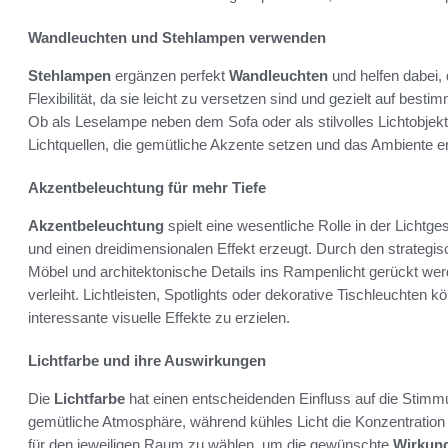
Wandleuchten und Stehlampen verwenden
Stehlampen
ergänzen perfekt
Wandleuchten
und helfen dabei,
Flexibilität, da sie leicht zu versetzen sind und gezielt auf be
Ob als Leselampe neben dem Sofa oder als stilvolles Lichtobjekt
Lichtquellen, die gemütliche Akzente setzen und das Ambiente e
Akzentbeleuchtung für mehr Tiefe
Akzentbeleuchtung
spielt eine wesentliche Rolle in der Lichtg
und einen dreidimensionalen Effekt erzeugt. Durch den strateg
Möbel und architektonische Details ins Rampenlicht gerückt w
verleiht. Lichtleisten, Spotlights oder dekorative Tischleuchten 
interessante visuelle Effekte zu erzielen.
Lichtfarbe und ihre Auswirkungen
Die
Lichtfarbe
hat einen entscheidenden Einfluss auf die Stim
gemütliche Atmosphäre, während kühles Licht die Konzentration fö
für den jeweiligen Raum zu wählen, um die gewünschte
Wirkung