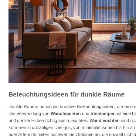
Beleuchtungsideen für dunkle Räume
Dunkle Räume benötigen kreative Beleuchtungsideen, um eine e
Die Verwendung von
Wandleuchten
und
Stehlampen
ist eine b
und dunkle Ecken richtig auszuleuchten.
Wandleuchten
sind nic
kommen in unzähligen Designs, von minimalistischen bis hin zu
oder Artemide bieten hochwertige Optionen an, die sowohl Lichtqu