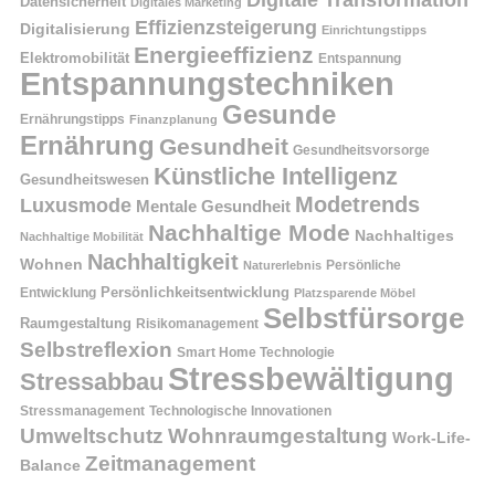
Digitale Transformation
Datensicherheit
Digitales Marketing
Effizienzsteigerung
Digitalisierung
Einrichtungstipps
Energieeffizienz
Elektromobilität
Entspannung
Entspannungstechniken
Gesunde
Ernährungstipps
Finanzplanung
Ernährung
Gesundheit
Gesundheitsvorsorge
Künstliche Intelligenz
Gesundheitswesen
Modetrends
Luxusmode
Mentale Gesundheit
Nachhaltige Mode
Nachhaltiges
Nachhaltige Mobilität
Nachhaltigkeit
Wohnen
Persönliche
Naturerlebnis
Entwicklung
Persönlichkeitsentwicklung
Platzsparende Möbel
Selbstfürsorge
Raumgestaltung
Risikomanagement
Selbstreflexion
Smart Home Technologie
Stressbewältigung
Stressabbau
Stressmanagement
Technologische Innovationen
Wohnraumgestaltung
Umweltschutz
Work-Life-
Zeitmanagement
Balance