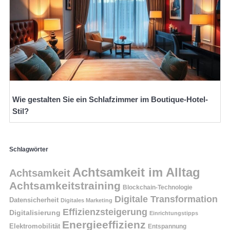
Wie gestalten Sie ein Schlafzimmer im Boutique-Hotel-
Stil?
Schlagwörter
Achtsamkeit im Alltag
Achtsamkeit
Achtsamkeitstraining
Blockchain-Technologie
Digitale Transformation
Datensicherheit
Digitales Marketing
Effizienzsteigerung
Digitalisierung
Einrichtungstipps
Energieeffizienz
Elektromobilität
Entspannung