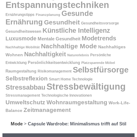
Entspannungstechniken
Gesunde
Ernährungstipps
Finanzplanung
Ernährung
Gesundheit
Gesundheitsvorsorge
Künstliche Intelligenz
Gesundheitswesen
Modetrends
Luxusmode
Mentale Gesundheit
Nachhaltige Mode
Nachhaltiges
Nachhaltige Mobilität
Nachhaltigkeit
Wohnen
Persönliche
Naturerlebnis
Entwicklung
Persönlichkeitsentwicklung
Platzsparende Möbel
Selbstfürsorge
Raumgestaltung
Risikomanagement
Selbstreflexion
Smart Home Technologie
Stressbewältigung
Stressabbau
Stressmanagement
Technologische Innovationen
Wohnraumgestaltung
Umweltschutz
Work-Life-
Zeitmanagement
Balance
Mode
>
Capsule Wardrobe: Minimalismus trifft auf Stil