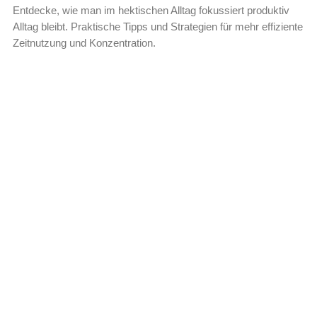
Entdecke, wie man im hektischen Alltag fokussiert produktiv
Alltag bleibt. Praktische Tipps und Strategien für mehr effiziente
Zeitnutzung und Konzentration.
Leer más »
Wie schaffst du mehr Ordnung in
deinem Alltag?