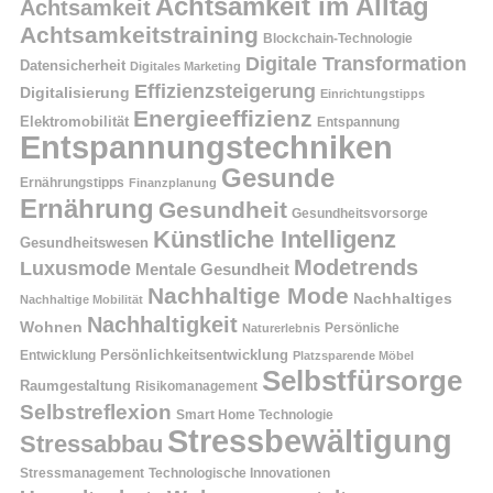
Achtsamkeit im Alltag
Achtsamkeit
Achtsamkeitstraining
Blockchain-Technologie
Digitale Transformation
Datensicherheit
Digitales Marketing
Effizienzsteigerung
Digitalisierung
Einrichtungstipps
Energieeffizienz
Elektromobilität
Entspannung
Entspannungstechniken
Gesunde
Ernährungstipps
Finanzplanung
Ernährung
Gesundheit
Gesundheitsvorsorge
Künstliche Intelligenz
Gesundheitswesen
Modetrends
Luxusmode
Mentale Gesundheit
Nachhaltige Mode
Nachhaltiges
Nachhaltige Mobilität
Nachhaltigkeit
Wohnen
Persönliche
Naturerlebnis
Entwicklung
Persönlichkeitsentwicklung
Platzsparende Möbel
Selbstfürsorge
Raumgestaltung
Risikomanagement
Selbstreflexion
Smart Home Technologie
Stressbewältigung
Stressabbau
Stressmanagement
Technologische Innovationen