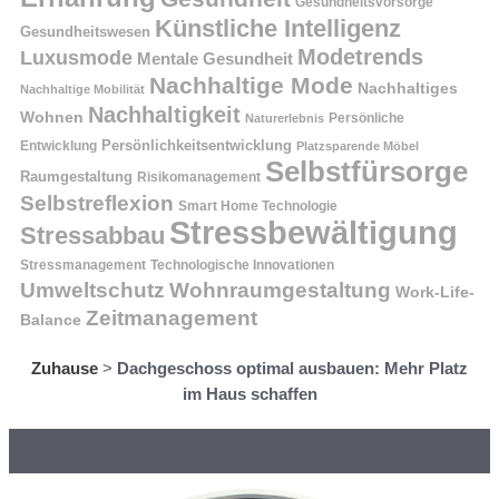
Gesundheitsvorsorge
Künstliche Intelligenz
Gesundheitswesen
Modetrends
Luxusmode
Mentale Gesundheit
Nachhaltige Mode
Nachhaltiges
Nachhaltige Mobilität
Nachhaltigkeit
Wohnen
Persönliche
Naturerlebnis
Entwicklung
Persönlichkeitsentwicklung
Platzsparende Möbel
Selbstfürsorge
Raumgestaltung
Risikomanagement
Selbstreflexion
Smart Home Technologie
Stressbewältigung
Stressabbau
Stressmanagement
Technologische Innovationen
Wohnraumgestaltung
Umweltschutz
Work-Life-
Zeitmanagement
Balance
Zuhause
>
Dachgeschoss optimal ausbauen: Mehr Platz
im Haus schaffen