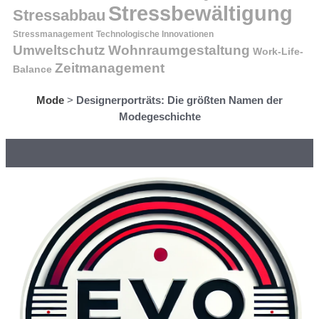
Stressbewältigung
Stressabbau
Stressmanagement
Technologische Innovationen
Wohnraumgestaltung
Umweltschutz
Work-Life-
Zeitmanagement
Balance
Mode
>
Designerporträts: Die größten Namen der
Modegeschichte