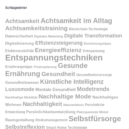
Schlagwörter
Achtsamkeit im Alltag
Achtsamkeit
Achtsamkeitstraining
Blockchain-Technologie
Digitale Transformation
Datensicherheit
Digitales Marketing
Effizienzsteigerung
Digitalisierung
Einrichtungstipps
Energieeffizienz
Elektromobilität
Entspannung
Entspannungstechniken
Gesunde
Ernährungstipps
Finanzplanung
Ernährung
Gesundheit
Gesundheitsvorsorge
Künstliche Intelligenz
Gesundheitswesen
Modetrends
Luxusmode
Mentale Gesundheit
Nachhaltige Mode
Nachhaltiges
Nachhaltige Mobilität
Nachhaltigkeit
Wohnen
Persönliche
Naturerlebnis
Entwicklung
Persönlichkeitsentwicklung
Platzsparende Möbel
Selbstfürsorge
Raumgestaltung
Risikomanagement
Selbstreflexion
Smart Home Technologie