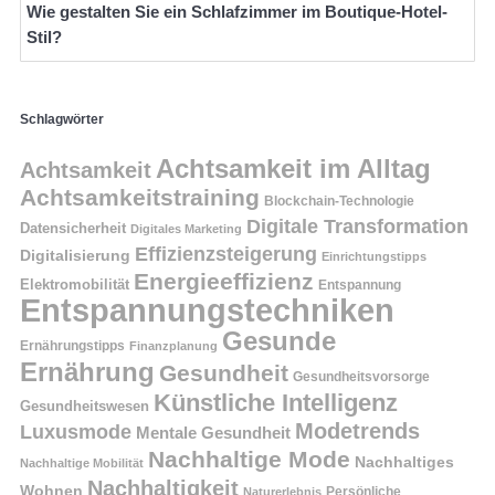
Wie gestalten Sie ein Schlafzimmer im Boutique-Hotel-
Stil?
Schlagwörter
Achtsamkeit im Alltag
Achtsamkeit
Achtsamkeitstraining
Blockchain-Technologie
Digitale Transformation
Datensicherheit
Digitales Marketing
Effizienzsteigerung
Digitalisierung
Einrichtungstipps
Energieeffizienz
Elektromobilität
Entspannung
Entspannungstechniken
Gesunde
Ernährungstipps
Finanzplanung
Ernährung
Gesundheit
Gesundheitsvorsorge
Künstliche Intelligenz
Gesundheitswesen
Modetrends
Luxusmode
Mentale Gesundheit
Nachhaltige Mode
Nachhaltiges
Nachhaltige Mobilität
Nachhaltigkeit
Wohnen
Persönliche
Naturerlebnis