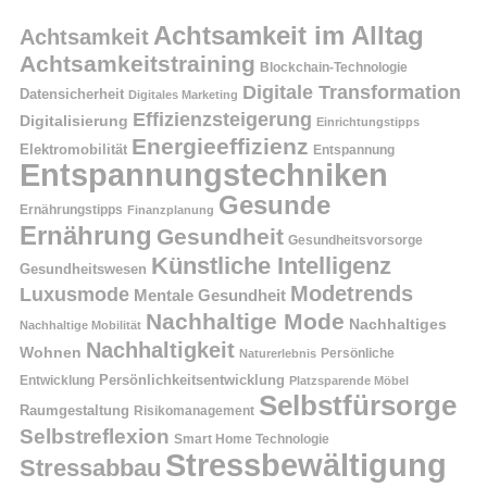
Achtsamkeit im Alltag
Achtsamkeit
Achtsamkeitstraining
Blockchain-Technologie
Digitale Transformation
Datensicherheit
Digitales Marketing
Effizienzsteigerung
Digitalisierung
Einrichtungstipps
Energieeffizienz
Elektromobilität
Entspannung
Entspannungstechniken
Gesunde
Ernährungstipps
Finanzplanung
Ernährung
Gesundheit
Gesundheitsvorsorge
Künstliche Intelligenz
Gesundheitswesen
Modetrends
Luxusmode
Mentale Gesundheit
Nachhaltige Mode
Nachhaltiges
Nachhaltige Mobilität
Nachhaltigkeit
Wohnen
Persönliche
Naturerlebnis
Entwicklung
Persönlichkeitsentwicklung
Platzsparende Möbel
Selbstfürsorge
Raumgestaltung
Risikomanagement
Selbstreflexion
Smart Home Technologie
Stressbewältigung
Stressabbau