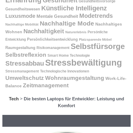
Gesundheit
Gesundheitsvorsorge
Künstliche Intelligenz
Gesundheitswesen
Modetrends
Luxusmode
Mentale Gesundheit
Nachhaltige Mode
Nachhaltiges
Nachhaltige Mobilität
Nachhaltigkeit
Wohnen
Persönliche
Naturerlebnis
Entwicklung
Persönlichkeitsentwicklung
Platzsparende Möbel
Selbstfürsorge
Raumgestaltung
Risikomanagement
Selbstreflexion
Smart Home Technologie
Stressbewältigung
Stressabbau
Stressmanagement
Technologische Innovationen
Wohnraumgestaltung
Umweltschutz
Work-Life-
Zeitmanagement
Balance
Tech
>
Die besten Laptops für Entwickler: Leistung und
Komfort