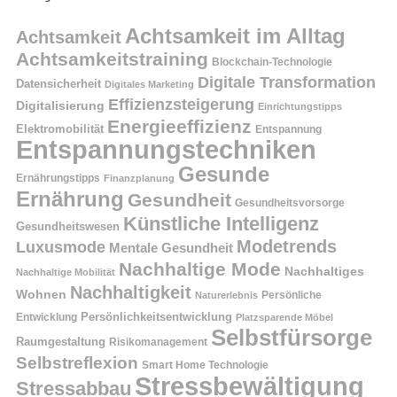
Achtsamkeit im Alltag
Achtsamkeit
Achtsamkeitstraining
Blockchain-Technologie
Digitale Transformation
Datensicherheit
Digitales Marketing
Effizienzsteigerung
Digitalisierung
Einrichtungstipps
Energieeffizienz
Elektromobilität
Entspannung
Entspannungstechniken
Gesunde
Ernährungstipps
Finanzplanung
Ernährung
Gesundheit
Gesundheitsvorsorge
Künstliche Intelligenz
Gesundheitswesen
Modetrends
Luxusmode
Mentale Gesundheit
Nachhaltige Mode
Nachhaltiges
Nachhaltige Mobilität
Nachhaltigkeit
Wohnen
Persönliche
Naturerlebnis
Entwicklung
Persönlichkeitsentwicklung
Platzsparende Möbel
Selbstfürsorge
Raumgestaltung
Risikomanagement
Selbstreflexion
Smart Home Technologie
Stressbewältigung
Stressabbau