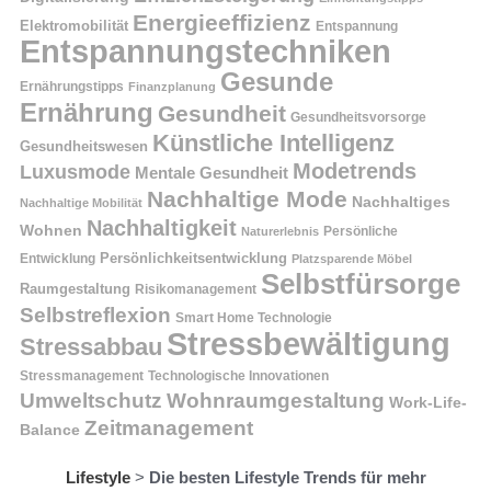
Energieeffizienz
Elektromobilität
Entspannung
Entspannungstechniken
Gesunde
Ernährungstipps
Finanzplanung
Ernährung
Gesundheit
Gesundheitsvorsorge
Künstliche Intelligenz
Gesundheitswesen
Modetrends
Luxusmode
Mentale Gesundheit
Nachhaltige Mode
Nachhaltiges
Nachhaltige Mobilität
Nachhaltigkeit
Wohnen
Persönliche
Naturerlebnis
Entwicklung
Persönlichkeitsentwicklung
Platzsparende Möbel
Selbstfürsorge
Raumgestaltung
Risikomanagement
Selbstreflexion
Smart Home Technologie
Stressbewältigung
Stressabbau
Stressmanagement
Technologische Innovationen
Wohnraumgestaltung
Umweltschutz
Work-Life-
Zeitmanagement
Balance
Lifestyle
>
Die besten Lifestyle Trends für mehr