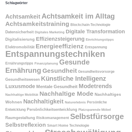
Schlagwörter
Achtsamkeit im Alltag
Achtsamkeit
Achtsamkeitstraining
Blockchain-Technologie
Digitale Transformation
Datensicherheit
Digitales Marketing
Effizienzsteigerung
Digitalisierung
Einrichtungstipps
Energieeffizienz
Elektromobilität
Entspannung
Entspannungstechniken
Gesunde
Ernährungstipps
Finanzplanung
Ernährung
Gesundheit
Gesundheitsvorsorge
Künstliche Intelligenz
Gesundheitswesen
Modetrends
Luxusmode
Mentale Gesundheit
Nachhaltige Mode
Nachhaltiges
Nachhaltige Mobilität
Nachhaltigkeit
Wohnen
Persönliche
Naturerlebnis
Entwicklung
Persönlichkeitsentwicklung
Platzsparende Möbel
Selbstfürsorge
Raumgestaltung
Risikomanagement
Selbstreflexion
Smart Home Technologie