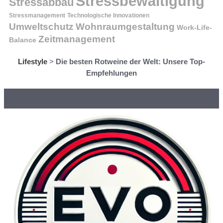
Stressbewältigung
Stressabbau
Stressmanagement
Technologische Innovationen
Wohnraumgestaltung
Umweltschutz
Work-Life-
Zeitmanagement
Balance
Lifestyle
>
Die besten Rotweine der Welt: Unsere Top-
Empfehlungen