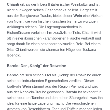
Chianti
gilt als der Inbegriff italienischer Weinkultur und ist
nicht nur wegen seines Geschmacks beliebt. Hergestellt
aus der Sangiovese-Traube, bietet dieser
Wein
eine Vielzahl
von Noten, die von frischen Kirschen bis hin zu würzigen
Anklängen reichen. Die Lagerungsmethoden in
Eichenfässern verleihen ihm zusätzliche Tiefe. Chianti wird
oft in einer ikonischen karambolierten Flasche verkauft und
sorgt damit für einen besonderen visuellen Reiz. Bei einem
Glas Chianti werden die charmanten Hügel der Toskana
lebendig.
Barolo: Der „König“ der Rotweine
Barolo
hat sich seinen Titel als „König“ der Rotweine durch
seine beeindruckenden Eigenschaften verdient. Dieser
kraftvolle
Wein
stammt aus der Region Piemont und wird
aus der Nebbiolo-Traube gewonnen.
Barolo
ist bekannt für
seine robusten Tannine und den hohen Säuregehalt, was ihn
ideal für eine lange Lagerung macht. Die verschiedenen
Aromen von Rosenblättern, Teer und Trüffeln machen jeden