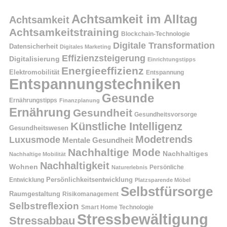
Achtsamkeit im Alltag
Achtsamkeit
Achtsamkeitstraining
Blockchain-Technologie
Digitale Transformation
Datensicherheit
Digitales Marketing
Effizienzsteigerung
Digitalisierung
Einrichtungstipps
Energieeffizienz
Elektromobilität
Entspannung
Entspannungstechniken
Gesunde
Ernährungstipps
Finanzplanung
Ernährung
Gesundheit
Gesundheitsvorsorge
Künstliche Intelligenz
Gesundheitswesen
Modetrends
Luxusmode
Mentale Gesundheit
Nachhaltige Mode
Nachhaltiges
Nachhaltige Mobilität
Nachhaltigkeit
Wohnen
Persönliche
Naturerlebnis
Entwicklung
Persönlichkeitsentwicklung
Platzsparende Möbel
Selbstfürsorge
Raumgestaltung
Risikomanagement
Selbstreflexion
Smart Home Technologie
Stressbewältigung
Stressabbau