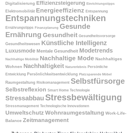
Effizienzsteigerung
Digitalisierung
Einrichtungstipps
Energieeffizienz
Elektromobilität
Entspannung
Entspannungstechniken
Gesunde
Ernährungstipps
Finanzplanung
Ernährung
Gesundheit
Gesundheitsvorsorge
Künstliche Intelligenz
Gesundheitswesen
Modetrends
Luxusmode
Mentale Gesundheit
Nachhaltige Mode
Nachhaltiges
Nachhaltige Mobilität
Nachhaltigkeit
Wohnen
Persönliche
Naturerlebnis
Entwicklung
Persönlichkeitsentwicklung
Platzsparende Möbel
Selbstfürsorge
Raumgestaltung
Risikomanagement
Selbstreflexion
Smart Home Technologie
Stressbewältigung
Stressabbau
Stressmanagement
Technologische Innovationen
Wohnraumgestaltung
Umweltschutz
Work-Life-
Zeitmanagement
Balance