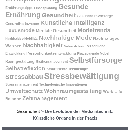
Gesunde
Ernährungstipps
Finanzplanung
Ernährung
Gesundheit
Gesundheitsvorsorge
Künstliche Intelligenz
Gesundheitswesen
Modetrends
Luxusmode
Mentale Gesundheit
Nachhaltige Mode
Nachhaltiges
Nachhaltige Mobilität
Nachhaltigkeit
Wohnen
Persönliche
Naturerlebnis
Entwicklung
Persönlichkeitsentwicklung
Platzsparende Möbel
Selbstfürsorge
Raumgestaltung
Risikomanagement
Selbstreflexion
Smart Home Technologie
Stressbewältigung
Stressabbau
Stressmanagement
Technologische Innovationen
Wohnraumgestaltung
Umweltschutz
Work-Life-
Zeitmanagement
Balance
Gesundheit
>
Die Evolution der Medizintechnik:
Künstliche Organe in der Praxis