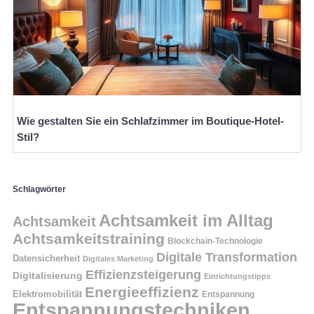
Wie gestalten Sie ein Schlafzimmer im Boutique-Hotel-
Stil?
Schlagwörter
Achtsamkeit im Alltag
Achtsamkeit
Achtsamkeitstraining
Blockchain-Technologie
Digitale Transformation
Datensicherheit
Digitales Marketing
Effizienzsteigerung
Digitalisierung
Einrichtungstipps
Energieeffizienz
Elektromobilität
Entspannung
Entspannungstechniken