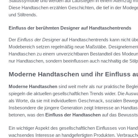
Statussymbole und werden auf Laufstegen in einem Atemzug m
Diese Handtaschen erzählen Geschichten, die tief in der Modeges
und Stiltrends.
Einfluss der berühmten Designer auf Handtaschentrends
Der
Einfluss der Designer
auf Handtaschentrends kann nicht üb
Modebereich setzen regelmäßig neue Maßstäbe. Designelemen
Handtaschen zu einem unverzichtbaren Bestandteil des Modeun
nur Handtaschen, sondern beeinflussen auch nachhaltig die Stilpr
Moderne Handtaschen und ihr Einfluss au
Moderne Handtaschen
sind weit mehr als nur praktische Beglei
spiegeln die aktuellen gesellschaftlichen Trends wider. Die Au
als Worte, da sie mit individuellem Geschmack, sozialen Beweg
Insbesondere die jüngere Generation zeigt Interesse an Handtas
betonen, was den
Einfluss der Handtaschen
auf das Bewusstse
Ein wichtiger Aspekt des gesellschaftlichen Einflusses von Hand
wachsendes Interesse an handgefertigten Produkten. Verbrauche