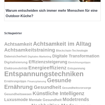
Warum entscheiden sich immer mehr Menschen für eine
Outdoor-Küche?
Schlagwörter
Achtsamkeit im Alltag
Achtsamkeit
Achtsamkeitstraining
Blockchain-Technologie
Digitale Transformation
Datensicherheit
Digitales Marketing
Effizienzsteigerung
Digitalisierung
Einrichtungstipps
Energieeffizienz
Elektromobilität
Entspannung
Entspannungstechniken
Gesunde
Ernährungstipps
Finanzplanung
Ernährung
Gesundheit
Gesundheitsvorsorge
Künstliche Intelligenz
Gesundheitswesen
Modetrends
Luxusmode
Mentale Gesundheit