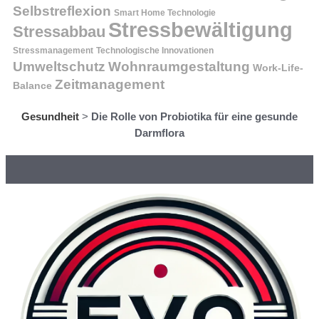
Selbstreflexion
Smart Home Technologie
Stressbewältigung
Stressabbau
Stressmanagement
Technologische Innovationen
Wohnraumgestaltung
Umweltschutz
Work-Life-
Zeitmanagement
Balance
Gesundheit
>
Die Rolle von Probiotika für eine gesunde
Darmflora