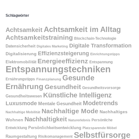
Schlagwörter
Achtsamkeit im Alltag
Achtsamkeit
Achtsamkeitstraining
Blockchain-Technologie
Digitale Transformation
Datensicherheit
Digitales Marketing
Effizienzsteigerung
Digitalisierung
Einrichtungstipps
Energieeffizienz
Elektromobilität
Entspannung
Entspannungstechniken
Gesunde
Ernährungstipps
Finanzplanung
Ernährung
Gesundheit
Gesundheitsvorsorge
Künstliche Intelligenz
Gesundheitswesen
Modetrends
Luxusmode
Mentale Gesundheit
Nachhaltige Mode
Nachhaltiges
Nachhaltige Mobilität
Nachhaltigkeit
Wohnen
Persönliche
Naturerlebnis
Entwicklung
Persönlichkeitsentwicklung
Platzsparende Möbel
Selbstfürsorge
Raumgestaltung
Risikomanagement