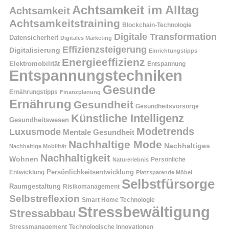
Achtsamkeit im Alltag
Achtsamkeit
Achtsamkeitstraining
Blockchain-Technologie
Digitale Transformation
Datensicherheit
Digitales Marketing
Effizienzsteigerung
Digitalisierung
Einrichtungstipps
Energieeffizienz
Elektromobilität
Entspannung
Entspannungstechniken
Gesunde
Ernährungstipps
Finanzplanung
Ernährung
Gesundheit
Gesundheitsvorsorge
Künstliche Intelligenz
Gesundheitswesen
Modetrends
Luxusmode
Mentale Gesundheit
Nachhaltige Mode
Nachhaltiges
Nachhaltige Mobilität
Nachhaltigkeit
Wohnen
Persönliche
Naturerlebnis
Entwicklung
Persönlichkeitsentwicklung
Platzsparende Möbel
Selbstfürsorge
Raumgestaltung
Risikomanagement
Selbstreflexion
Smart Home Technologie
Stressbewältigung
Stressabbau
Stressmanagement
Technologische Innovationen