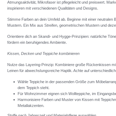
Atmungsaktivität, Mikrofaser ist pflegeleicht und preiswert.
inspirieren mit verschiedenen Qualitäten und Designs.
Stimme Farben an dein Umfeld ab. Beginne mit einer neutralen
Mustern. Ein Mix aus Streifen, geometrischen Mustern und dezen
Orientiere dich an Skandi- und Hygge-Prinzipien: natürliche Töne
fördern ein beruhigendes Ambiente.
Kissen, Decken und Teppiche kombinieren
Nutze das Layering-Prinzip: Kombiniere große Rückenkissen mit
Leinen für abwechslungsreiche Haptik. Achte auf unterschiedli
Wähle Teppiche in der passenden Größe zum Möbelarrang
dem Teppich steht.
Für Wohnzimmer eignen sich Wollteppiche, im Eingangsber
Harmonisiere Farben und Muster von Kissen mit Teppichmot
Metallakzenten.
Stoffe nach Jahreszeit und Materialpflege auswählen