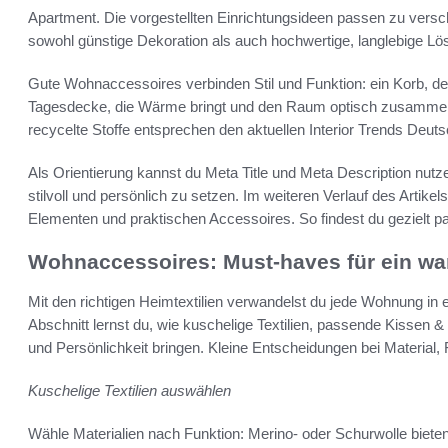
Apartment. Die vorgestellten Einrichtungsideen passen zu vers
sowohl günstige Dekoration als auch hochwertige, langlebige Lö
Gute Wohnaccessoires verbinden Stil und Funktion: ein Korb, de
Tagesdecke, die Wärme bringt und den Raum optisch zusammenhä
recycelte Stoffe entsprechen den aktuellen Interior Trends Deuts
Als Orientierung kannst du Meta Title und Meta Description nut
stilvoll und persönlich zu setzen. Im weiteren Verlauf des Artikel
Elementen und praktischen Accessoires. So findest du gezielt p
Wohnaccessoires: Must-haves für ein w
Mit den richtigen Heimtextilien verwandelst du jede Wohnung in 
Abschnitt lernst du, wie kuschelige Textilien, passende Kiss
und Persönlichkeit bringen. Kleine Entscheidungen bei Material,
Kuschelige Textilien auswählen
Wähle Materialien nach Funktion: Merino- oder Schurwolle biet