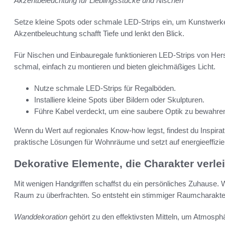
Akzentbeleuchtung für Lieblingsstücke und Nischen
Setze kleine Spots oder schmale LED-Strips ein, um Kunstwerk
Akzentbeleuchtung schafft Tiefe und lenkt den Blick.
Für Nischen und Einbauregale funktionieren LED-Strips von Her
schmal, einfach zu montieren und bieten gleichmäßiges Licht.
Nutze schmale LED-Strips für Regalböden.
Installiere kleine Spots über Bildern oder Skulpturen.
Führe Kabel verdeckt, um eine saubere Optik zu bewahre
Wenn du Wert auf regionales Know-how legst, findest du Inspirat
praktische Lösungen für Wohnräume und setzt auf energieeffizie
Dekorative Elemente, die Charakter verle
Mit wenigen Handgriffen schaffst du ein persönliches Zuhause. W
Raum zu überfrachten. So entsteht ein stimmiger Raumcharakter
Wanddekoration
gehört zu den effektivsten Mitteln, um Atmosph