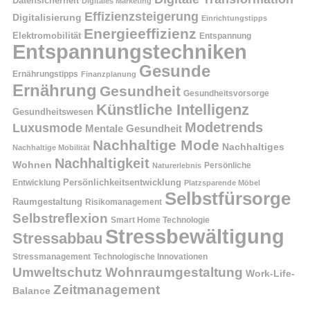
Datensicherheit
Digitales Marketing
Effizienzsteigerung
Digitalisierung
Einrichtungstipps
Energieeffizienz
Elektromobilität
Entspannung
Entspannungstechniken
Gesunde
Ernährungstipps
Finanzplanung
Ernährung
Gesundheit
Gesundheitsvorsorge
Künstliche Intelligenz
Gesundheitswesen
Modetrends
Luxusmode
Mentale Gesundheit
Nachhaltige Mode
Nachhaltiges
Nachhaltige Mobilität
Nachhaltigkeit
Wohnen
Persönliche
Naturerlebnis
Entwicklung
Persönlichkeitsentwicklung
Platzsparende Möbel
Selbstfürsorge
Raumgestaltung
Risikomanagement
Selbstreflexion
Smart Home Technologie
Stressbewältigung
Stressabbau
Stressmanagement
Technologische Innovationen
Wohnraumgestaltung
Umweltschutz
Work-Life-
Zeitmanagement
Balance