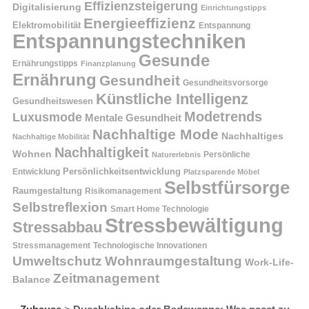
Effizienzsteigerung
Digitalisierung
Einrichtungstipps
Energieeffizienz
Elektromobilität
Entspannung
Entspannungstechniken
Gesunde
Ernährungstipps
Finanzplanung
Ernährung
Gesundheit
Gesundheitsvorsorge
Künstliche Intelligenz
Gesundheitswesen
Modetrends
Luxusmode
Mentale Gesundheit
Nachhaltige Mode
Nachhaltiges
Nachhaltige Mobilität
Nachhaltigkeit
Wohnen
Persönliche
Naturerlebnis
Entwicklung
Persönlichkeitsentwicklung
Platzsparende Möbel
Selbstfürsorge
Raumgestaltung
Risikomanagement
Selbstreflexion
Smart Home Technologie
Stressbewältigung
Stressabbau
Stressmanagement
Technologische Innovationen
Wohnraumgestaltung
Umweltschutz
Work-Life-
Zeitmanagement
Balance