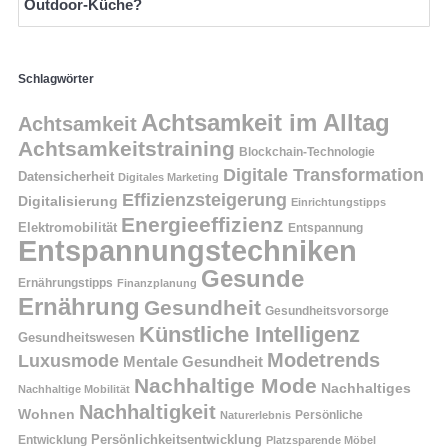
Outdoor-Küche?
Schlagwörter
Achtsamkeit im Alltag
Achtsamkeit
Achtsamkeitstraining
Blockchain-Technologie
Digitale Transformation
Datensicherheit
Digitales Marketing
Effizienzsteigerung
Digitalisierung
Einrichtungstipps
Energieeffizienz
Elektromobilität
Entspannung
Entspannungstechniken
Gesunde
Ernährungstipps
Finanzplanung
Ernährung
Gesundheit
Gesundheitsvorsorge
Künstliche Intelligenz
Gesundheitswesen
Modetrends
Luxusmode
Mentale Gesundheit
Nachhaltige Mode
Nachhaltiges
Nachhaltige Mobilität
Nachhaltigkeit
Wohnen
Persönliche
Naturerlebnis
Entwicklung
Persönlichkeitsentwicklung
Platzsparende Möbel