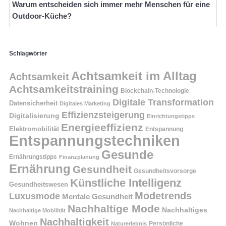
Warum entscheiden sich immer mehr Menschen für eine
Outdoor-Küche?
Schlagwörter
Achtsamkeit im Alltag
Achtsamkeit
Achtsamkeitstraining
Blockchain-Technologie
Digitale Transformation
Datensicherheit
Digitales Marketing
Effizienzsteigerung
Digitalisierung
Einrichtungstipps
Energieeffizienz
Elektromobilität
Entspannung
Entspannungstechniken
Gesunde
Ernährungstipps
Finanzplanung
Ernährung
Gesundheit
Gesundheitsvorsorge
Künstliche Intelligenz
Gesundheitswesen
Modetrends
Luxusmode
Mentale Gesundheit
Nachhaltige Mode
Nachhaltiges
Nachhaltige Mobilität
Nachhaltigkeit
Wohnen
Persönliche
Naturerlebnis