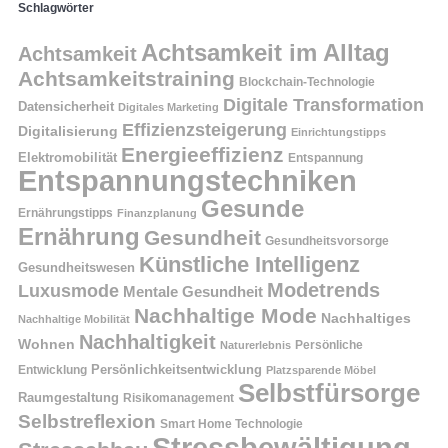
Schlagwörter
Achtsamkeit im Alltag
Achtsamkeit
Achtsamkeitstraining
Blockchain-Technologie
Digitale Transformation
Datensicherheit
Digitales Marketing
Effizienzsteigerung
Digitalisierung
Einrichtungstipps
Energieeffizienz
Elektromobilität
Entspannung
Entspannungstechniken
Gesunde
Ernährungstipps
Finanzplanung
Ernährung
Gesundheit
Gesundheitsvorsorge
Künstliche Intelligenz
Gesundheitswesen
Modetrends
Luxusmode
Mentale Gesundheit
Nachhaltige Mode
Nachhaltiges
Nachhaltige Mobilität
Nachhaltigkeit
Wohnen
Persönliche
Naturerlebnis
Entwicklung
Persönlichkeitsentwicklung
Platzsparende Möbel
Selbstfürsorge
Raumgestaltung
Risikomanagement
Selbstreflexion
Smart Home Technologie
Stressbewältigung