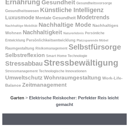
Ernährung
Gesundheit
Gesundheitsvorsorge
Künstliche Intelligenz
Gesundheitswesen
Modetrends
Luxusmode
Mentale Gesundheit
Nachhaltige Mode
Nachhaltiges
Nachhaltige Mobilität
Nachhaltigkeit
Wohnen
Persönliche
Naturerlebnis
Entwicklung
Persönlichkeitsentwicklung
Platzsparende Möbel
Selbstfürsorge
Raumgestaltung
Risikomanagement
Selbstreflexion
Smart Home Technologie
Stressbewältigung
Stressabbau
Stressmanagement
Technologische Innovationen
Wohnraumgestaltung
Umweltschutz
Work-Life-
Zeitmanagement
Balance
Garten
>
Elektrische Reiskocher: Perfekter Reis leicht
gemacht