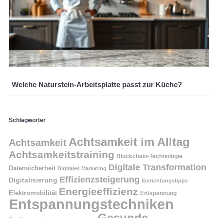
Welche Naturstein-Arbeitsplatte passt zur Küche?
Schlagwörter
Achtsamkeit im Alltag
Achtsamkeit
Achtsamkeitstraining
Blockchain-Technologie
Digitale Transformation
Datensicherheit
Digitales Marketing
Effizienzsteigerung
Digitalisierung
Einrichtungstipps
Energieeffizienz
Elektromobilität
Entspannung
Entspannungstechniken
Gesunde