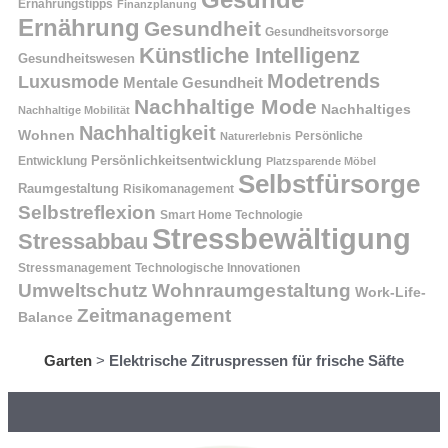
Ernährungstipps
Finanzplanung
Ernährung
Gesundheit
Gesundheitsvorsorge
Künstliche Intelligenz
Gesundheitswesen
Modetrends
Luxusmode
Mentale Gesundheit
Nachhaltige Mode
Nachhaltiges
Nachhaltige Mobilität
Nachhaltigkeit
Wohnen
Persönliche
Naturerlebnis
Entwicklung
Persönlichkeitsentwicklung
Platzsparende Möbel
Selbstfürsorge
Raumgestaltung
Risikomanagement
Selbstreflexion
Smart Home Technologie
Stressbewältigung
Stressabbau
Stressmanagement
Technologische Innovationen
Wohnraumgestaltung
Umweltschutz
Work-Life-
Zeitmanagement
Balance
Garten
>
Elektrische Zitruspressen für frische Säfte