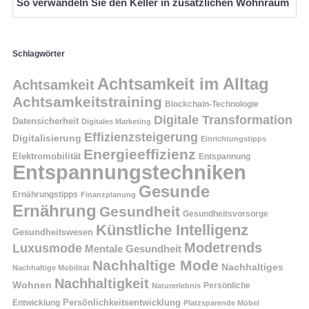
So verwandeln Sie den Keller in zusätzlichen Wohnraum
Schlagwörter
Achtsamkeit im Alltag
Achtsamkeit
Achtsamkeitstraining
Blockchain-Technologie
Digitale Transformation
Datensicherheit
Digitales Marketing
Effizienzsteigerung
Digitalisierung
Einrichtungstipps
Energieeffizienz
Elektromobilität
Entspannung
Entspannungstechniken
Gesunde
Ernährungstipps
Finanzplanung
Ernährung
Gesundheit
Gesundheitsvorsorge
Künstliche Intelligenz
Gesundheitswesen
Modetrends
Luxusmode
Mentale Gesundheit
Nachhaltige Mode
Nachhaltiges
Nachhaltige Mobilität
Nachhaltigkeit
Wohnen
Persönliche
Naturerlebnis
Entwicklung
Persönlichkeitsentwicklung
Platzsparende Möbel