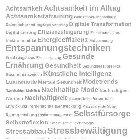
Achtsamkeit im Alltag
Achtsamkeit
Achtsamkeitstraining
Blockchain-Technologie
Digitale Transformation
Datensicherheit
Digitales Marketing
Effizienzsteigerung
Digitalisierung
Einrichtungstipps
Energieeffizienz
Elektromobilität
Entspannung
Entspannungstechniken
Gesunde
Ernährungstipps
Finanzplanung
Ernährung
Gesundheit
Gesundheitsvorsorge
Künstliche Intelligenz
Gesundheitswesen
Modetrends
Luxusmode
Mentale Gesundheit
Nachhaltige Mode
Nachhaltiges
Nachhaltige Mobilität
Nachhaltigkeit
Wohnen
Persönliche
Naturerlebnis
Entwicklung
Persönlichkeitsentwicklung
Platzsparende Möbel
Selbstfürsorge
Raumgestaltung
Risikomanagement
Selbstreflexion
Smart Home Technologie
Stressbewältigung
Stressabbau