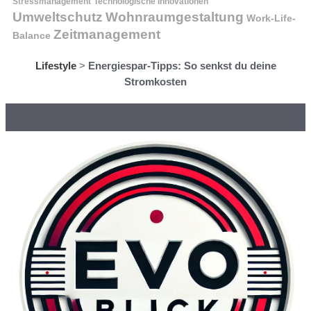
Stressmanagement
Technologische Innovationen
Wohnraumgestaltung
Umweltschutz
Work-Life-
Zeitmanagement
Balance
Lifestyle
>
Energiespar-Tipps: So senkst du deine
Stromkosten