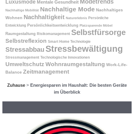
Modetrends
Luxusmode
Mentale Gesundheit
Nachhaltige Mode
Nachhaltiges
Nachhaltige Mobilität
Nachhaltigkeit
Wohnen
Persönliche
Naturerlebnis
Entwicklung
Persönlichkeitsentwicklung
Platzsparende Möbel
Selbstfürsorge
Raumgestaltung
Risikomanagement
Selbstreflexion
Smart Home Technologie
Stressbewältigung
Stressabbau
Stressmanagement
Technologische Innovationen
Wohnraumgestaltung
Umweltschutz
Work-Life-
Zeitmanagement
Balance
Zuhause
>
Energiesparen im Haushalt: Die besten Geräte
im Überblick