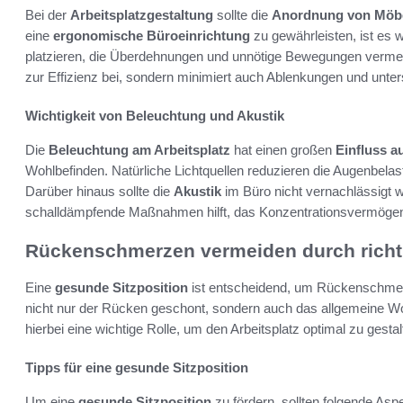
Bei der
Arbeitsplatzgestaltung
sollte die
Anordnung von Möb
eine
ergonomische Büroeinrichtung
zu gewährleisten, ist es wi
platzieren, die Überdehnungen und unnötige Bewegungen vermeide
zur Effizienz bei, sondern minimiert auch Ablenkungen und unters
Wichtigkeit von Beleuchtung und Akustik
Die
Beleuchtung am Arbeitsplatz
hat einen großen
Einfluss au
Wohlbefinden. Natürliche Lichtquellen reduzieren die Augenbel
Darüber hinaus sollte die
Akustik
im Büro nicht vernachlässigt 
schalldämpfende Maßnahmen hilft, das Konzentrationsvermögen 
Rückenschmerzen vermeiden durch richti
Eine
gesunde Sitzposition
ist entscheidend, um Rückenschmerz
nicht nur der Rücken geschont, sondern auch das allgemeine Wo
hierbei eine wichtige Rolle, um den Arbeitsplatz optimal zu gestal
Tipps für eine gesunde Sitzposition
Um eine
gesunde Sitzposition
zu fördern, sollten folgende Asp