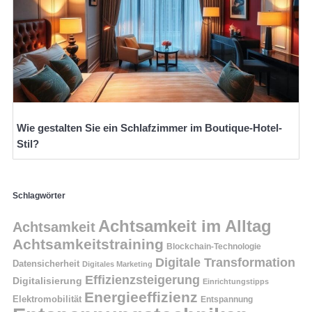
Wie gestalten Sie ein Schlafzimmer im Boutique-Hotel-
Stil?
Schlagwörter
Achtsamkeit im Alltag
Achtsamkeit
Achtsamkeitstraining
Blockchain-Technologie
Digitale Transformation
Datensicherheit
Digitales Marketing
Effizienzsteigerung
Digitalisierung
Einrichtungstipps
Energieeffizienz
Elektromobilität
Entspannung