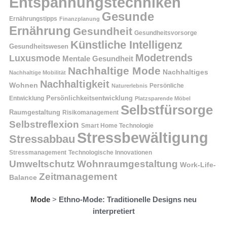
Entspannungstechniken
Gesunde
Ernährungstipps
Finanzplanung
Ernährung
Gesundheit
Gesundheitsvorsorge
Künstliche Intelligenz
Gesundheitswesen
Modetrends
Luxusmode
Mentale Gesundheit
Nachhaltige Mode
Nachhaltiges
Nachhaltige Mobilität
Nachhaltigkeit
Wohnen
Persönliche
Naturerlebnis
Entwicklung
Persönlichkeitsentwicklung
Platzsparende Möbel
Selbstfürsorge
Raumgestaltung
Risikomanagement
Selbstreflexion
Smart Home Technologie
Stressbewältigung
Stressabbau
Stressmanagement
Technologische Innovationen
Wohnraumgestaltung
Umweltschutz
Work-Life-
Zeitmanagement
Balance
Mode
>
Ethno-Mode: Traditionelle Designs neu
interpretiert