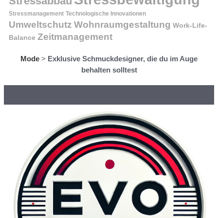
Stressabbau
Stressmanagement
Technologische Innovationen
Wohnraumgestaltung
Umweltschutz
Work-Life-
Zeitmanagement
Balance
Mode
>
Exklusive Schmuckdesigner, die du im Auge
behalten solltest