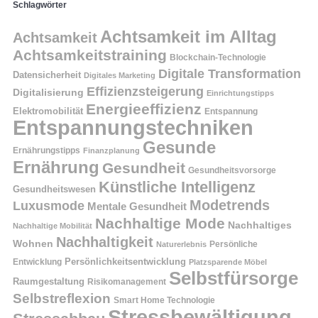
Schlagwörter
Achtsamkeit im Alltag
Achtsamkeit
Achtsamkeitstraining
Blockchain-Technologie
Digitale Transformation
Datensicherheit
Digitales Marketing
Effizienzsteigerung
Digitalisierung
Einrichtungstipps
Energieeffizienz
Elektromobilität
Entspannung
Entspannungstechniken
Gesunde
Ernährungstipps
Finanzplanung
Ernährung
Gesundheit
Gesundheitsvorsorge
Künstliche Intelligenz
Gesundheitswesen
Modetrends
Luxusmode
Mentale Gesundheit
Nachhaltige Mode
Nachhaltiges
Nachhaltige Mobilität
Nachhaltigkeit
Wohnen
Persönliche
Naturerlebnis
Entwicklung
Persönlichkeitsentwicklung
Platzsparende Möbel
Selbstfürsorge
Raumgestaltung
Risikomanagement
Selbstreflexion
Smart Home Technologie
Stressbewältigung