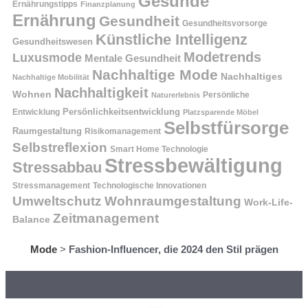
Gesunde
Ernährungstipps
Finanzplanung
Ernährung
Gesundheit
Gesundheitsvorsorge
Künstliche Intelligenz
Gesundheitswesen
Modetrends
Luxusmode
Mentale Gesundheit
Nachhaltige Mode
Nachhaltiges
Nachhaltige Mobilität
Nachhaltigkeit
Wohnen
Persönliche
Naturerlebnis
Entwicklung
Persönlichkeitsentwicklung
Platzsparende Möbel
Selbstfürsorge
Raumgestaltung
Risikomanagement
Selbstreflexion
Smart Home Technologie
Stressbewältigung
Stressabbau
Stressmanagement
Technologische Innovationen
Wohnraumgestaltung
Umweltschutz
Work-Life-
Zeitmanagement
Balance
Mode
>
Fashion-Influencer, die 2024 den Stil prägen