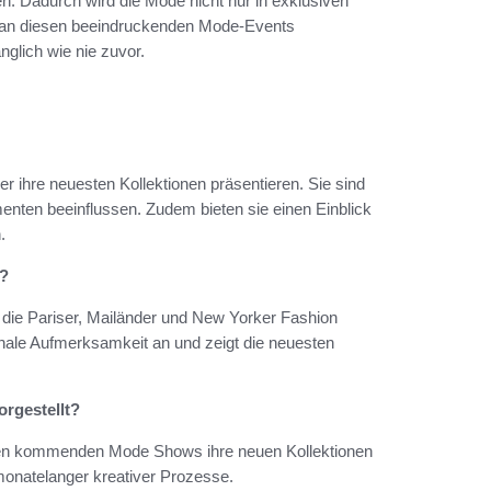
en. Dadurch wird die Mode nicht nur in exklusiven
ch an diesen beeindruckenden Mode-Events
glich wie nie zuvor.
 ihre neuesten Kollektionen präsentieren. Sie sind
enten beeinflussen. Zudem bieten sie einen Einblick
.
t?
ie Pariser, Mailänder und New Yorker Fashion
nale Aufmerksamkeit an und zeigt die neuesten
rgestellt?
den kommenden Mode Shows ihre neuen Kollektionen
monatelanger kreativer Prozesse.