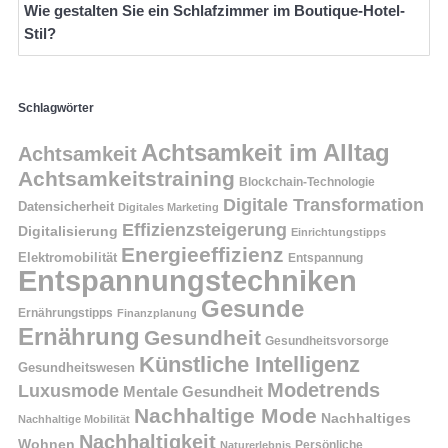
Wie gestalten Sie ein Schlafzimmer im Boutique-Hotel-
Stil?
Schlagwörter
Achtsamkeit im Alltag
Achtsamkeit
Achtsamkeitstraining
Blockchain-Technologie
Digitale Transformation
Datensicherheit
Digitales Marketing
Effizienzsteigerung
Digitalisierung
Einrichtungstipps
Energieeffizienz
Elektromobilität
Entspannung
Entspannungstechniken
Gesunde
Ernährungstipps
Finanzplanung
Ernährung
Gesundheit
Gesundheitsvorsorge
Künstliche Intelligenz
Gesundheitswesen
Modetrends
Luxusmode
Mentale Gesundheit
Nachhaltige Mode
Nachhaltiges
Nachhaltige Mobilität
Nachhaltigkeit
Wohnen
Persönliche
Naturerlebnis