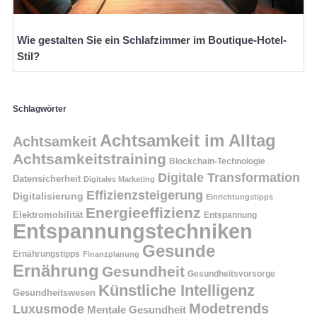
Wie gestalten Sie ein Schlafzimmer im Boutique-Hotel-
Stil?
Schlagwörter
Achtsamkeit im Alltag
Achtsamkeit
Achtsamkeitstraining
Blockchain-Technologie
Digitale Transformation
Datensicherheit
Digitales Marketing
Effizienzsteigerung
Digitalisierung
Einrichtungstipps
Energieeffizienz
Elektromobilität
Entspannung
Entspannungstechniken
Gesunde
Ernährungstipps
Finanzplanung
Ernährung
Gesundheit
Gesundheitsvorsorge
Künstliche Intelligenz
Gesundheitswesen
Modetrends
Luxusmode
Mentale Gesundheit