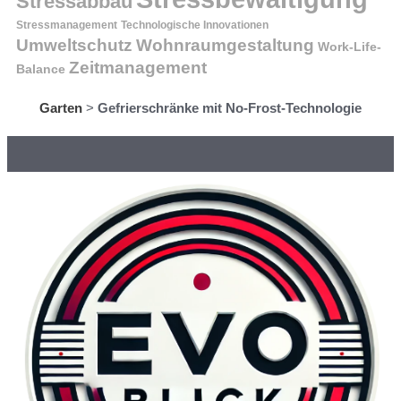
Stressabbau
Stressmanagement
Technologische Innovationen
Wohnraumgestaltung
Umweltschutz
Work-Life-
Zeitmanagement
Balance
Garten
>
Gefrierschränke mit No-Frost-Technologie