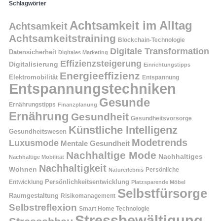
Schlagwörter
Achtsamkeit im Alltag
Achtsamkeit
Achtsamkeitstraining
Blockchain-Technologie
Digitale Transformation
Datensicherheit
Digitales Marketing
Effizienzsteigerung
Digitalisierung
Einrichtungstipps
Energieeffizienz
Elektromobilität
Entspannung
Entspannungstechniken
Gesunde
Ernährungstipps
Finanzplanung
Ernährung
Gesundheit
Gesundheitsvorsorge
Künstliche Intelligenz
Gesundheitswesen
Modetrends
Luxusmode
Mentale Gesundheit
Nachhaltige Mode
Nachhaltiges
Nachhaltige Mobilität
Nachhaltigkeit
Wohnen
Persönliche
Naturerlebnis
Entwicklung
Persönlichkeitsentwicklung
Platzsparende Möbel
Selbstfürsorge
Raumgestaltung
Risikomanagement
Selbstreflexion
Smart Home Technologie
Stressbewältigung