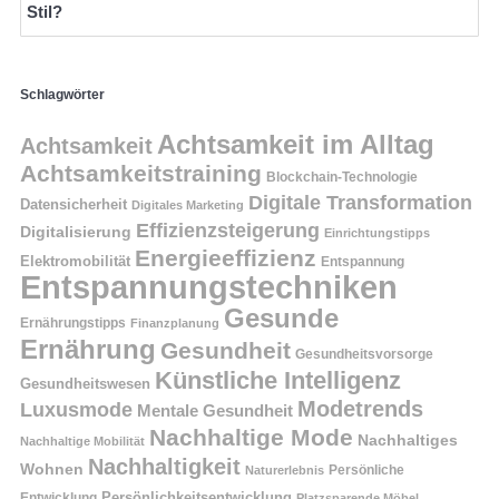
Stil?
Schlagwörter
Achtsamkeit im Alltag
Achtsamkeit
Achtsamkeitstraining
Blockchain-Technologie
Digitale Transformation
Datensicherheit
Digitales Marketing
Effizienzsteigerung
Digitalisierung
Einrichtungstipps
Energieeffizienz
Elektromobilität
Entspannung
Entspannungstechniken
Gesunde
Ernährungstipps
Finanzplanung
Ernährung
Gesundheit
Gesundheitsvorsorge
Künstliche Intelligenz
Gesundheitswesen
Modetrends
Luxusmode
Mentale Gesundheit
Nachhaltige Mode
Nachhaltiges
Nachhaltige Mobilität
Nachhaltigkeit
Wohnen
Persönliche
Naturerlebnis
Entwicklung
Persönlichkeitsentwicklung
Platzsparende Möbel