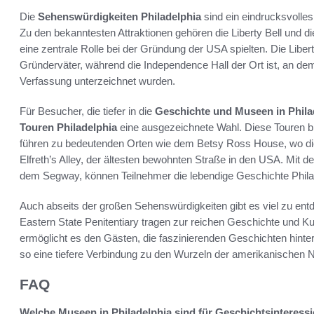
Die
Sehenswürdigkeiten Philadelphia
sind ein eindrucksvolle
Zu den bekanntesten Attraktionen gehören die Liberty Bell und di
eine zentrale Rolle bei der Gründung der USA spielten. Die Libert
Gründerväter, während die Independence Hall der Ort ist, an de
Verfassung unterzeichnet wurden.
Für Besucher, die tiefer in die
Geschichte und Museen in Phila
Touren Philadelphia
eine ausgezeichnete Wahl. Diese Touren bie
führen zu bedeutenden Orten wie dem Betsy Ross House, wo di
Elfreth’s Alley, der ältesten bewohnten Straße in den USA. Mit de
dem Segway, können Teilnehmer die lebendige Geschichte Phila
Auch abseits der großen Sehenswürdigkeiten gibt es viel zu 
Eastern State Penitentiary tragen zur reichen Geschichte und Kul
ermöglicht es den Gästen, die faszinierenden Geschichten hinter
so eine tiefere Verbindung zu den Wurzeln der amerikanischen N
FAQ
Welche Museen in Philadelphia sind für Geschichtsinteress