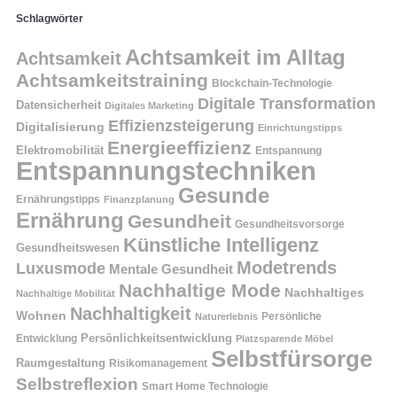
Schlagwörter
Achtsamkeit im Alltag
Achtsamkeit
Achtsamkeitstraining
Blockchain-Technologie
Digitale Transformation
Datensicherheit
Digitales Marketing
Effizienzsteigerung
Digitalisierung
Einrichtungstipps
Energieeffizienz
Elektromobilität
Entspannung
Entspannungstechniken
Gesunde
Ernährungstipps
Finanzplanung
Ernährung
Gesundheit
Gesundheitsvorsorge
Künstliche Intelligenz
Gesundheitswesen
Modetrends
Luxusmode
Mentale Gesundheit
Nachhaltige Mode
Nachhaltiges
Nachhaltige Mobilität
Nachhaltigkeit
Wohnen
Persönliche
Naturerlebnis
Entwicklung
Persönlichkeitsentwicklung
Platzsparende Möbel
Selbstfürsorge
Raumgestaltung
Risikomanagement
Selbstreflexion
Smart Home Technologie