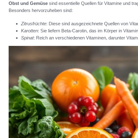
Obst und Gemüse
sind essentielle Quellen für Vitamine und tr
Besonders hervorzuheben sind:
Zitrusfrüchte
: Diese sind ausgezeichnete Quellen von Vit
Karotten
: Sie liefern Beta-Carotin, das im Körper in Vitami
Spinat
: Reich an verschiedenen Vitaminen, darunter Vitami