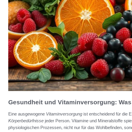
Gesundheit und Vitaminversorgung: Was 
Eine ausgewogene
Vitaminversorgung
ist entscheidend für die 
Körperbedürfnisse
jeder Person. Vitamine und Mineralstoffe spie
physiologischen Prozessen, nicht nur für das Wohlbefinden, so