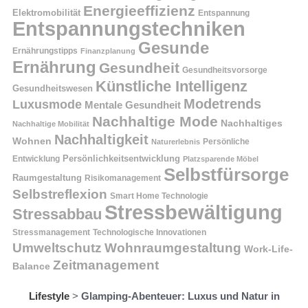
Energieeffizienz
Elektromobilität
Entspannung
Entspannungstechniken
Gesunde
Ernährungstipps
Finanzplanung
Ernährung
Gesundheit
Gesundheitsvorsorge
Künstliche Intelligenz
Gesundheitswesen
Modetrends
Luxusmode
Mentale Gesundheit
Nachhaltige Mode
Nachhaltiges
Nachhaltige Mobilität
Nachhaltigkeit
Wohnen
Persönliche
Naturerlebnis
Entwicklung
Persönlichkeitsentwicklung
Platzsparende Möbel
Selbstfürsorge
Raumgestaltung
Risikomanagement
Selbstreflexion
Smart Home Technologie
Stressbewältigung
Stressabbau
Stressmanagement
Technologische Innovationen
Wohnraumgestaltung
Umweltschutz
Work-Life-
Zeitmanagement
Balance
Lifestyle
>
Glamping-Abenteuer: Luxus und Natur in